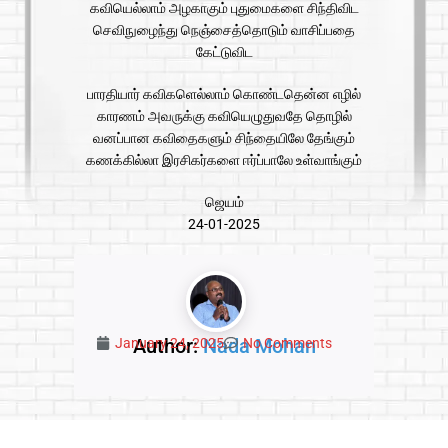
கவியெல்லாம் அழகாகும் புதுமைகளை சிந்திவிட
செவிநுழைந்து நெஞ்சைத்தொடும் வாசிப்பதை
கேட்டுவிட
பாரதியார் கவிகளெல்லாம் கொண்டதென்ன எழில்
காரணம் அவருக்கு கவியெழுதுவதே தொழில்
வனப்பான கவிதைகளும் சிந்தையிலே தேங்கும்
கணக்கில்லா இரசிகர்களை ஈர்ப்பாலே உள்வாங்கும்
ஜெயம்
24-01-2025
Author:
Nada Mohan
January 24, 2025
No Comments