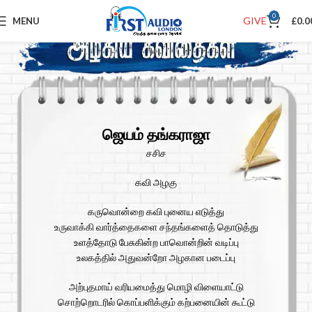
0
GIVE
MENU
£
0.0
ஜெயம் தங்கராஜா
சசிச
கவி அழகு
கருவொன்றை கவி புனைய எடுத்து
உருவாக்கி வார்த்தைகளை சந்தங்களைத் தொடுத்து
உளத்தோடு பேசுகின்ற பாவொன்றின் வடிப்பு
உலகத்தில் அதுவன்றோ அழகான படைப்பு
அற்புதமாய் வரியமைத்து மொழி விளையாட்டு
சொற்றொடரில் கொப்பளிக்கும் கற்பனையின் கூட்டு