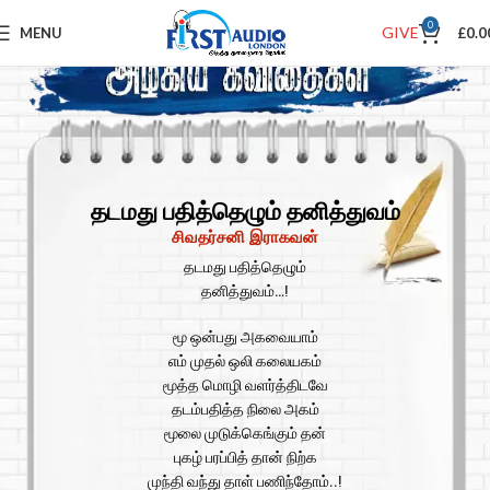
0
GIVE
MENU
£
0.0
தடமது பதித்தெழும் தனித்துவம்
சிவதர்சனி இராகவன்
தடமது பதித்தெழும்
தனித்துவம்…!
மூ ஒன்பது அகவையாம்
எம் முதல் ஒலி கலையகம்
மூத்த மொழி வளர்த்திடவே
தடம்பதித்த நிலை அகம்
மூலை முடுக்கெங்கும் தன்
புகழ் பரப்பித் தான் நிற்க
முந்தி வந்து தாள் பணிந்தோம்..!