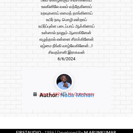
பலம் கொழிக்கும் சிரசாகினாய்
உலகினிலே வலம் வந்தேகினாய்
உறவுகளாய் எமைத் தாங்கினாய்
உயிர் நாடி மொழி என்றாய்
உயிர்ப்புள்ள படைப்பாய் ஆக்கினாய்
உன்னால் நானும் ஆளாகினேன்
எழுத்தால் என்னை சீராக்கினேன்
ஏழ்மை நீங்கி வாழ்வேகினேன்…!
சிவதர்சனி இராகவன்
6/6/2024
Author:
Nada Mohan
June 5, 2024
No Comments
FIRSTAUDIO
- 1996
| Developed By
M.ARUNKUMAR
.