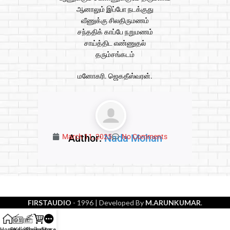
ஆனாலும் இப்போ நடக்குது
வீணுக்கு சிலதிருமணம்
சந்ததிக் காப்பே நறுமணம்
சாய்த்திட எண்ணுதல்
தரும்சங்கடம்
மனோகரி. ஜெகதீஸ்வரன்.
Author:
Nada Mohan
March 11, 2025
No Comments
FIRSTAUDIO
- 1996
| Developed By
M.ARUNKUMAR
.
Home
Radio
Kavithaikal
Shopping
More