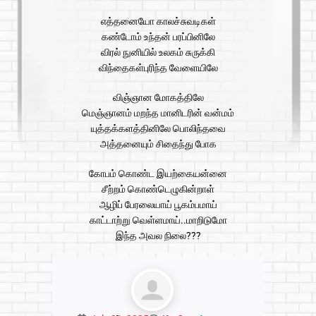
எத்தனையோ காலச்சுவடிகள்
கண்டோம் உந்தன் பரப்பினிலே
விரல் நுனியில் உலகம் சுருக்கி
விந்தைகள்புரிந்த வேளையிலே
விஞ்ஞான மோகத்திலே
மெஞ்ஞானம் மறந்த மானிடரின் வன்மம்
யுத்தக்களத்தினிலே பொலிந்தவை
அத்தனையும் சிதைந்து போக
கோபம் கொண்ட இயற்கையன்னை
சீற்றம் கொண்டெழுகின்றாள்
ஆழிப் பேரலையாய் பூகம்பமாய்
காட்டாற்று வெள்ளமாய்..மாறிடுமோ
இந்த அவல நிலை???