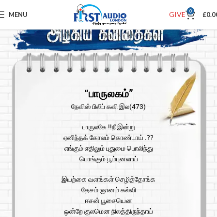
0
GIVE
MENU
£
0.0
“பாருலகம்”
நேவிஸ் பிலிப் கவி இல(473)
பாருலகே !!நீ இன்று
ஏனிந்தக் கோலம் கொண்டாய் .??
எங்கும் எதிலும் புதுமை பொலிந்து
பொங்கும் பூம்புனலாய்
இயற்கை வளங்கள் செழித்தோங்க
தேசம் ஞானம் கல்வி
ஈசன் பூசையென
ஒன்றே குலமென நிலத்திருந்தாய்