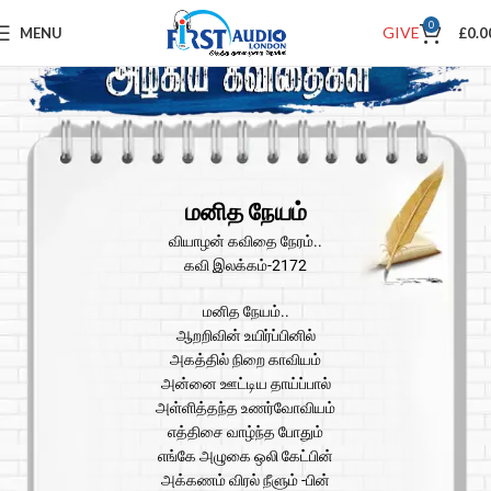
0
GIVE
MENU
£
0.0
மனித நேயம்
வியாழன் கவிதை நேரம்..
கவி இலக்கம்-2172
மனித நேயம்..
ஆறறிவின் உயிர்ப்பினில்
அகத்தில் நிறை காவியம்
அன்னை ஊட்டிய தாய்ப்பால்
அள்ளித்தந்த உணர்வோவியம்
எத்திசை வாழ்ந்த போதும்
எங்கே அழுகை ஒலி கேட்பின்
அக்கணம் விரல் நீளும் -பின்