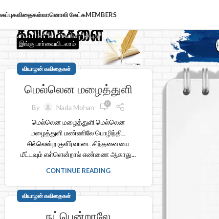
கப்பு
கவிதைகள்
வானொலி கேட்க
MEMBERS
இங்கு பாா்வையிடலாம்
வியாழன் கவிதைகள்
மெல்லென மழைத்துளி
0
By
Nada Mohan
மெல்லென மழைத்துளி மெல்லென
மழைத்துளி மண்ணிலே பொழிந்திட
சில்லென்ற குளிர்வாடை சிந்தனையை
மீட்டவும் எள்ளென்றால் எண்ணை ஆகாது...
CONTINUE READING
வியாழன் கவிதைகள்
நட்பென்றாலே