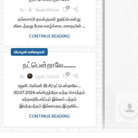
0
By
Nada Mohan
தங்கசாமி தவக்குமார் துடுப்பொன்று
கிடைத்தது போல வாழ்க்கை பாதையின் ...
CONTINUE READING
வியாழன் கவிதைகள்
நட்பென்றாலே……..
0
By
ரஜனி அன்ரன்
ரஜனி அன்ரன் (B.A) நட்பென்றாலே....
30.07.2026 எங்கிருந்தோ வந்த சொந்தம்
எந்தஎதிர்பார்ப்பும் இல்லாப் பந்தம்
இரத்தபந்தம் இல்லாஉறவு இருளில்...
CONTINUE READING