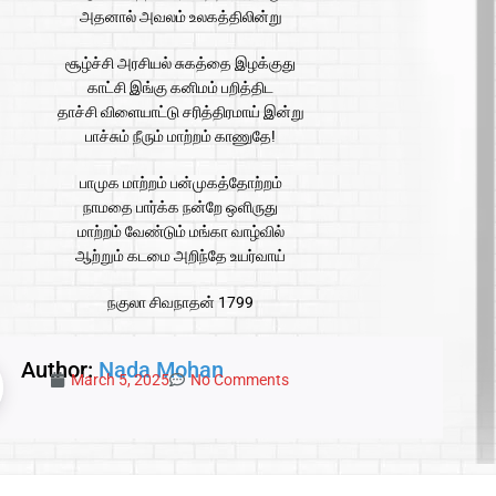
அதனால் அவலம் உலகத்திலின்று
சூழ்ச்சி அரசியல் சுகத்தை இழக்குது
காட்சி இங்கு கனிமம் பறித்திட
தாச்சி விளையாட்டு சரித்திரமாய் இன்று
பாச்சும் நீரும் மாற்றம் காணுதே!
பாமுக மாற்றம் பன்முகத்தோற்றம்
நாமதை பார்க்க நன்றே ஒளிருது
மாற்றம் வேண்டும் மங்கா வாழ்வில்
ஆற்றும் கடமை அறிந்தே உயர்வாய்
நகுலா சிவநாதன் 1799
Author:
Nada Mohan
March 5, 2025
No Comments