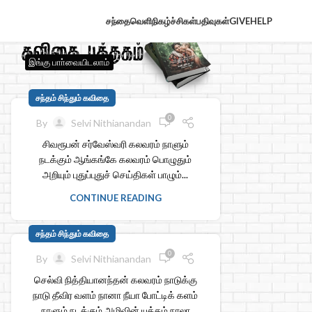
சந்தைவெளி
நிகழ்ச்சிகள்
பதிவுகள்
GIVE
HELP
இங்கு பாா்வையிடலாம்
சந்தம் சிந்தும் கவிதை
0
By
Selvi Nithianandan
சிவரூபன் சர்வேஸ்வரி கலவரம் நாளும்
நடக்கும் ஆங்கங்கே கலவரம் பொழுதும்
அறியும் புதுப்புதுச் செய்திகள் பாழும்...
CONTINUE READING
சந்தம் சிந்தும் கவிதை
0
By
Selvi Nithianandan
செல்வி நித்தியானந்தன் கலவரம் நாடுக்கு
நாடு தீவிர வளம் நானா நீயா போட்டிக் களம்
நாளும் நடக்கும் அழிவின் யுத்தம் நாலா