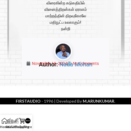
விரைகின்ற கடுகதியில்
வினைத்திறன்கள் ஏராளம்
மாற்றத்தின் திறவுகோலே
மதிநுட்ப உலகாகும்!
நன்றி
Author:
Nada Mohan
November 19, 2024
No Comments
FIRSTAUDIO
- 1996
| Developed By
M.ARUNKUMAR
.
Home
Radio
Kavithaikal
Shopping
More