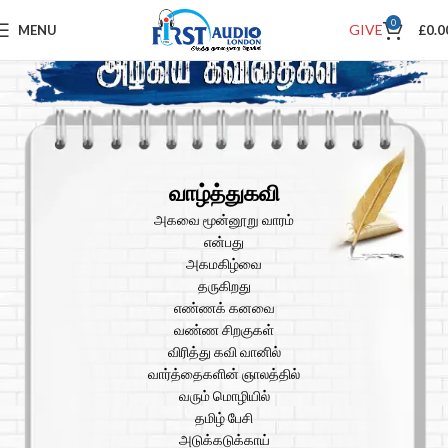
0
GIVE
MENU
£
0.0
வாழ்த்துகவி
அகவை மூன்னூறு வாரம்
என்பது
அகமகிழ்வை
தருகிறது
எண்ணக் கனவை
வண்ண சிறகுகள்
விரித்து கவி வானில்
வார்த்தைகளின் ஞாலத்தில்
வரும் மொழியில்
தமிழ் பேசி
அடுக்கடுக்காய்