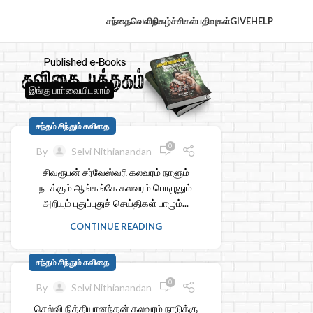
சந்தைவெளி
நிகழ்ச்சிகள்
பதிவுகள்
GIVE
HELP
இங்கு பாா்வையிடலாம்
சந்தம் சிந்தும் கவிதை
0
By
Selvi Nithianandan
சிவரூபன் சர்வேஸ்வரி கலவரம் நாளும்
நடக்கும் ஆங்கங்கே கலவரம் பொழுதும்
அறியும் புதுப்புதுச் செய்திகள் பாழும்...
CONTINUE READING
சந்தம் சிந்தும் கவிதை
0
By
Selvi Nithianandan
செல்வி நித்தியானந்தன் கலவரம் நாடுக்கு