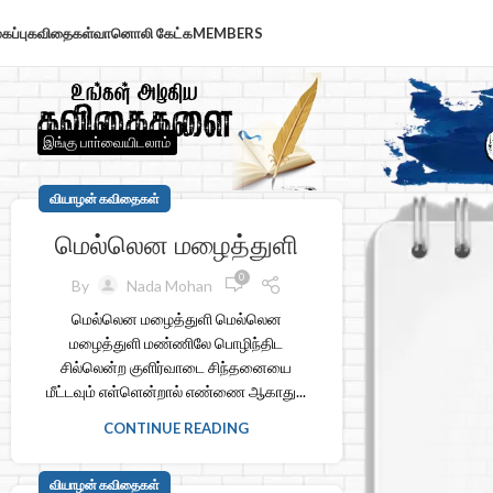
கப்பு
கவிதைகள்
வானொலி கேட்க
MEMBERS
இங்கு பாா்வையிடலாம்
வியாழன் கவிதைகள்
மெல்லென மழைத்துளி
0
By
Nada Mohan
மெல்லென மழைத்துளி மெல்லென
மழைத்துளி மண்ணிலே பொழிந்திட
சில்லென்ற குளிர்வாடை சிந்தனையை
மீட்டவும் எள்ளென்றால் எண்ணை ஆகாது...
CONTINUE READING
வியாழன் கவிதைகள்