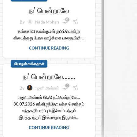
நட்பென்றாலே
0
By
Nada Mohan
தங்கசாமி தவக்குமார் துடுப்பொன்று
கிடைத்தது போல வாழ்க்கை பாதையின் ...
CONTINUE READING
வியாழன் கவிதைகள்
நட்பென்றாலே……..
0
By
ரஜனி அன்ரன்
ரஜனி அன்ரன் (B.A) நட்பென்றாலே....
30.07.2026 எங்கிருந்தோ வந்த சொந்தம்
எந்தஎதிர்பார்ப்பும் இல்லாப் பந்தம்
இரத்தபந்தம் இல்லாஉறவு இருளில்...
CONTINUE READING