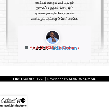
ஊக்கம் என்றும் உயர்வுதரும்
தாக்கம் வந்தால் பிளவுபடும்
தூக்கம் குன்றில் சோர்வுதரும்
ஊக்கமும் ஆக்கமும் மேன்மையே.
Author:
Nada Mohan
March 28, 2024
No Comments
FIRSTAUDIO
- 1996
| Developed By
M.ARUNKUMAR
.
Home
Radio
Kavithaikal
Shopping
More