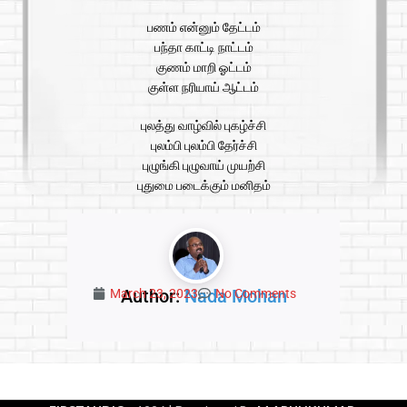
பணம் என்னும் தேட்டம்
பந்தா காட்டி நாட்டம்
குணம் மாறி ஓட்டம்
குள்ள நரியாய் ஆட்டம்
புலத்து வாழ்வில் புகழ்ச்சி
புலம்பி புலம்பி தேர்ச்சி
புழுங்கி புழுவாய் முயற்சி
புதுமை படைக்கும் மனிதம்
Author:
Nada Mohan
March 23, 2023
No Comments