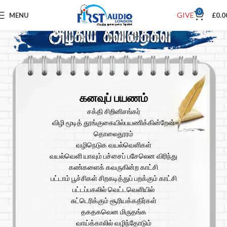
0
GIVE
MENU
£
0.0
கனவுப் பயணம்
சக்தி சிறினிசங்கர்
விழி மூடித் தூங்குகையில்பயணிக்கின்றேன்
தொலைதூரம்
வழிநெடுக வயல்வெளிகள்
வயல்வெளி யாவும் பச்சைப் பசேலென விரிந்து
கண்களைக் கவருகின்ற காட்சி
பட்டாம் பூச்சிகள் சிறகடித்துப் பறக்கும் காட்சி
பட்டப்பகலில் வெட்டவெளியில்
சுட்டெரிக்கும் சூரியக்கதிர்கள்
தகதகவென மிருதங்க
வாய்க்காலில் வழிந்தோடும்