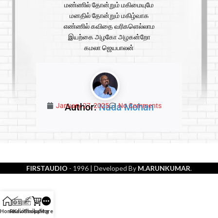
மண்ணில் தோன்றும் மகிமையுமே
மனதில் தோன்றும் மகிழ்வாக
எண்ணில் கவிதை வரிகளெல்லாம
இயற்கை அழகோ அழகன்றோ
கமலா ஜெயபாலன்
Author:
Nada Mohan
January 27, 2025
No Comments
FIRSTAUDIO
- 1996
| Developed By
M.ARUNKUMAR
.
Home
Radio
Kavithaikal
Shopping
More