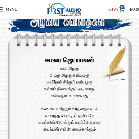
0
GIVE
MENU
£
0.0
கமலா ஜெயபாலன்
கவி அழகு
அழகு அழகு கவியழகு
அமிர்தம் சிந்தும் மதியழகு
உள்ளம் நினைக்கும் வடிவமது
உன்னதமான உலகமது
வண்ணம் சிந்தும் வர்த்தைகளால்
வரைந்து வடிக்கும் ஓவியமே
கண்ணில் தோன்றும் கவர்ச்சிதனை
கயல்மீன் என்றே கவசொல்லும்