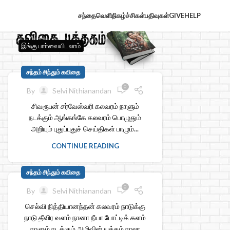
சந்தைவெளி
நிகழ்ச்சிகள்
பதிவுகள்
GIVE
HELP
இங்கு பாா்வையிடலாம்
சந்தம் சிந்தும் கவிதை
0
By
Selvi Nithianandan
சிவரூபன் சர்வேஸ்வரி கலவரம் நாளும்
நடக்கும் ஆங்கங்கே கலவரம் பொழுதும்
அறியும் புதுப்புதுச் செய்திகள் பாழும்...
CONTINUE READING
சந்தம் சிந்தும் கவிதை
0
By
Selvi Nithianandan
செல்வி நித்தியானந்தன் கலவரம் நாடுக்கு
நாடு தீவிர வளம் நானா நீயா போட்டிக் களம்
நாளும் நடக்கும் அழிவின் யுத்தம் நாலா