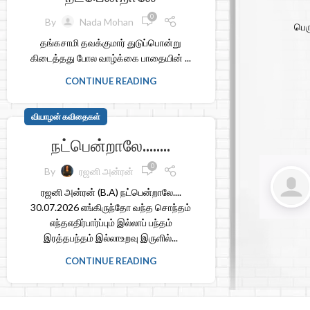
0
By
Nada Mohan
பெர
தங்கசாமி தவக்குமார் துடுப்பொன்று
கிடைத்தது போல வாழ்க்கை பாதையின் ...
CONTINUE READING
வியாழன் கவிதைகள்
நட்பென்றாலே……..
0
By
ரஜனி அன்ரன்
ரஜனி அன்ரன் (B.A) நட்பென்றாலே....
30.07.2026 எங்கிருந்தோ வந்த சொந்தம்
எந்தஎதிர்பார்ப்பும் இல்லாப் பந்தம்
இரத்தபந்தம் இல்லாஉறவு இருளில்...
CONTINUE READING