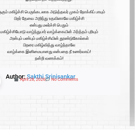
ுகும் மகிழ்ச்சி பெருங்கடலாக அடுத்தவர் முகம் நோக்கிப் பாயும்
பிறர் தேவை அறிந்து உதவினாலே மகிழ்ச்சி
என்பது மலர்ச்சி பெறும்
மகிழ்ச்சியோடு வாழ்ந்துபார் வாழ்க்கையின் அர்த்தம் புரியும்
அன்பும் பண்பும் மகிழ்ச்சியின் தூண்டுகோல்கள்
பிறரை மகிழ்வித்து வாழ்ந்தாலே
வாழ்க்கை இனிமையானது என்பதை நீ உணர்வாய்!
நன்றி வணக்கம்!
Author:
Sakthi Srinisankar
April 28, 2026
No Comments