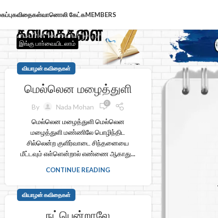
கப்பு
கவிதைகள்
வானொலி கேட்க
MEMBERS
இங்கு பாா்வையிடலாம்
வியாழன் கவிதைகள்
மெல்லென மழைத்துளி
0
By
Nada Mohan
மெல்லென மழைத்துளி மெல்லென
மழைத்துளி மண்ணிலே பொழிந்திட
சில்லென்ற குளிர்வாடை சிந்தனையை
மீட்டவும் எள்ளென்றால் எண்ணை ஆகாது...
CONTINUE READING
வியாழன் கவிதைகள்
நட்பென்றாலே